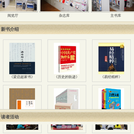
览厅
杂志库
主书库
《我们的荆轲》
《中国文人的非正...
《国医大师养生秘...
新书介绍
《梁启超家书》
《历史的轨迹》
《易经精粹》
《幸福想你了》
《莫言文集》
《一本书学会性格...
读者活动