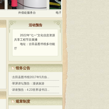
外借处服务台
电子阅览厅免费开放
荣誉牌匾
活动预告
2022年“七一”文化信息资源
共享工程节目展播
地址：古田县图书馆多功能
厅
馆务公告
·
古田县图书馆2017年5月份...
·
翠屏讲坛预告：漫谈旅游
·
讲座预告：4.23世界读书日...
规章制度