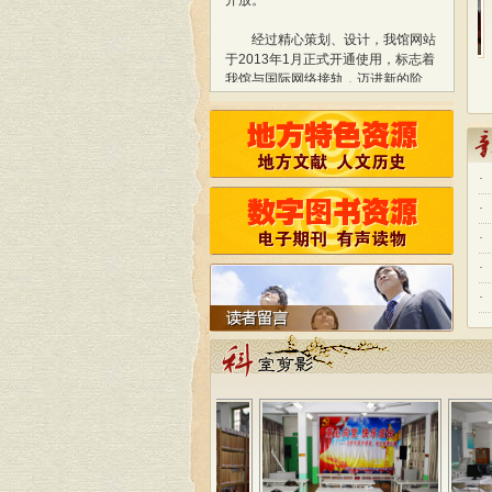
经过精心策划、设计，我馆网站
于2013年1月正式开通使用，标志着
我馆与国际网络接轨，迈进新的阶
古田县图书馆开展重阳...
古田县图书馆稳步推进...
古田县
段！
网站内容还在不断更新和完善
中，欢迎读者朋友提出宝贵的意见或
建议，我们将会予以采纳！
按照省文化厅制定的公共图书馆
免费开放的实施方案和标准，古田县
·
图书馆自2010年起统一实施对外免费
开放。
·
·
·
·