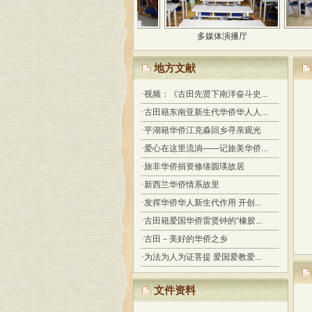
特藏室
多媒体演播厅
阅
地方文献
·
视频：《古田先贤下南洋奋斗史...
·
古田籍东南亚新生代华侨华人人...
·
平湖籍华侨江克淼回乡寻亲观光
·
爱心在这里流淌——记旅美华侨...
·
旅非华侨捐资修缮圆瑛故居
·
新西兰华侨情系故里
·
发挥华侨华人新生代作用 开创...
·
古田籍爱国华侨雷贤钟的“橡胶...
·
古田－美好的华侨之乡
·
为法为人为证菩提 爱国爱教爱...
文件资料