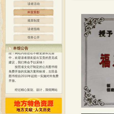
读者活动
科室剪影
规章制度
读者指南
经过精心策划、设计，我馆网站
馆务公开
于2013年1月正式开通使用，标志着
我馆与国际网络接轨，迈进新的阶
本馆公告
段！
网站内容还在不断更新和完善
中，欢迎读者朋友提出宝贵的意见或
建议，我们将会予以采纳！
按照省文化厅制定的公共图书馆
免费开放的实施方案和标准，古田县
图书馆自2010年起统一实施对外免费
开放。
经过精心策划、设计，我馆网站
于2013年1月正式开通使用，标志着
我馆与国际网络接轨，迈进新的阶
段！
网站内容还在不断更新和完善
中，欢迎读者朋友提出宝贵的意见或
建议，我们将会予以采纳！