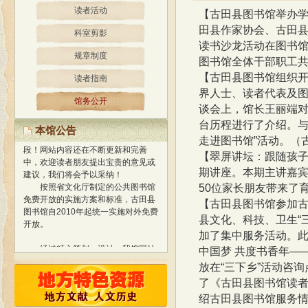
读者活动
【古田县图书馆举办
田县作家协会、古田
科室剪影
读书沙龙活动在图书
规章制度
图书馆全体干部职工共
【古田县图书馆组织
读者指南
界人士、读者代表及
馆务公开
经过精心策划、设计，我馆网站
谈会上，馆长王丽端
于2013年1月正式开通使用，标志着
台历程进行了介绍。
我馆与国际网络接轨，迈进新的阶
本馆公告
走进图书馆”活动。（
段！
网站内容还在不断更新和完善
中，欢迎读者朋友提出宝贵的意见或
【翠屏讲坛：跟随孩
建议，我们将会予以采纳！
期讲座。本期主讲嘉
按照省文化厅制定的公共图书馆
50位家长朋友带来了
免费开放的实施方案和标准，古田县
图书馆自2010年起统一实施对外免费
【古田县图书馆参加
开放。
县文化、科技、卫生“
加了集中服务活动。此
经过精心策划、设计，我馆网站
中国梦 共度书香年—
于2013年1月正式开通使用，标志着
我馆与国际网络接轨，迈进新的阶
放在“三下乡”活动咨
段！
网站内容还在不断更新和完善
了《古田县图书馆读者
中，欢迎读者朋友提出宝贵的意见或
绍古田县图书馆服务
建议，我们将会予以采纳！