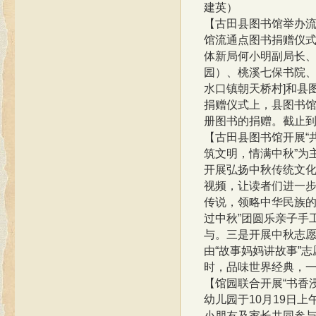
建英）
【古田县图书馆举办
馆流通点图书捐赠仪式
体新局何小明副局长、
园）、桃溪七保书院
水口镇朝天桥村]和县
捐赠仪式上，县图书馆
册图书的捐赠。截止到
【古田县图书馆开展
筑文明，情满中秋”为
开展弘扬中秋传统文化
视频，让读者们进一
传说，领略中华民族的
过中秋”团圆乐亲子手
与。三是开展中秋志愿
由“故事妈妈讲故事”
时，品味世界经典，一
【馆园联合开展
“书香
幼儿园于10月19日上
小朋友及家长共同参