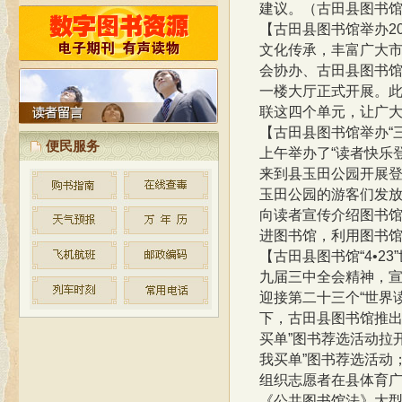
建议。（古田县图书馆
按照省文化厅制定的公共图书馆
免费开放的实施方案和标准，古田县
【古田县图书馆举办
2
图书馆自2010年起统一实施对外免费
文化传承，丰富广大
开放。
会协办、古田县图书馆
一楼大厅正式开展。此
联这四个单元，让广大
【古田县图书馆举办
“
便民服务
上午举办了“读者快乐
来到县玉田公园开展
玉田公园的游客们发
向读者宣传介绍图书
进图书馆，利用图书馆
【古田县图书馆
“4•
九届三中全会精神，
迎接第二十三个“世界
下，古田县图书馆推出“
买单”图书荐选活动拉
我买单”图书荐选活动
组织志愿者在县体育广
《公共图书馆法》大型