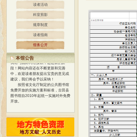
读者活动
科室剪影
规章制度
读者指南
馆务公开
经过精心策划、设计，我馆网站
于2013年1月正式开通使用，标志着
本馆公告
我馆与国际网络接轨，迈进新的阶
段！
网站内容还在不断更新和完善
中，欢迎读者朋友提出宝贵的意见或
建议，我们将会予以采纳！
按照省文化厅制定的公共图书馆
免费开放的实施方案和标准，古田县
图书馆自2010年起统一实施对外免费
开放。
经过精心策划、设计，我馆网站
于2013年1月正式开通使用，标志着
我馆与国际网络接轨，迈进新的阶
段！
网站内容还在不断更新和完善
中，欢迎读者朋友提出宝贵的意见或
建议，我们将会予以采纳！