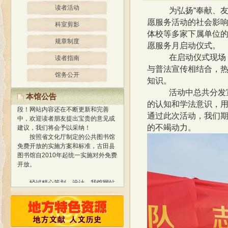
读者活动
为弘扬
“奉献、
愿服务活动的社会影响
科室剪影
体校等多家下属单位的
规章制度
愿服务月启动仪式。
在启动仪式现场
读者指南
与普法宣传相结合，
馆务公开
经过精心策划、设计，我馆网站
知识。
于2013年1月正式开通使用，标志着
活动中总共分发
我馆与国际网络接轨，迈进新的阶
本馆公告
的认知和学法意识，
段！
网站内容还在不断更新和完善
中，欢迎读者朋友提出宝贵的意见或
通过此次活动，我们
建议，我们将会予以采纳！
的不竭动力。
按照省文化厅制定的公共图书馆
免费开放的实施方案和标准，古田县
图书馆自2010年起统一实施对外免费
开放。
经过精心策划、设计，我馆网站
于2013年1月正式开通使用，标志着
我馆与国际网络接轨，迈进新的阶
段！
网站内容还在不断更新和完善
中，欢迎读者朋友提出宝贵的意见或
建议，我们将会予以采纳！