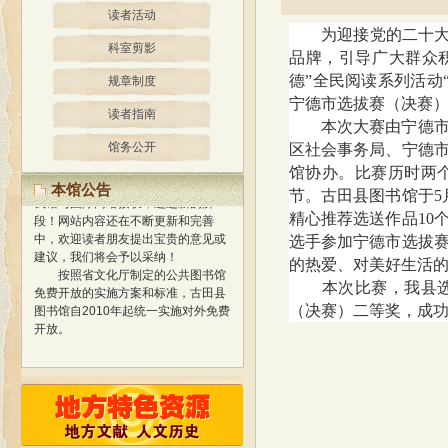
读者活动
为迎接党的二十大胜
科室剪影
品牌，引导广大群众
德”全民阅读系列活动
规章制度
宁德市选拔赛（决赛
读者指南
本次大赛由宁德市文
馆务公开
区社会事务局、宁德
经过精心策划、设计，我馆网站
馆协办。比赛历时两
于2013年1月正式开通使用，标志着
本馆公告
我馆与国际网络接轨，迈进新的阶
节。古田县图书馆于5
段！
网站内容还在不断更新和完善
精心推荐选送作品10
中，欢迎读者朋友提出宝贵的意见或
选手参加宁德市选拔
建议，我们将会予以采纳！
的热爱、对美好生活
按照省文化厅制定的公共图书馆
免费开放的实施方案和标准，古田县
本次比赛，我县选送
图书馆自2010年起统一实施对外免费
（决赛）二等奖，成功
开放。
经过精心策划、设计，我馆网站
于2013年1月正式开通使用，标志着
我馆与国际网络接轨，迈进新的阶
段！
网站内容还在不断更新和完善
中，欢迎读者朋友提出宝贵的意见或
建议，我们将会予以采纳！