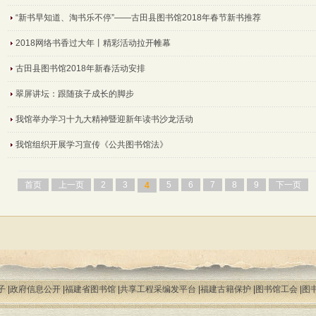
“新书早知道、淘书乐不停”——古田县图书馆2018年春节新书推荐
2018网络书香过大年丨精彩活动拉开帷幕
古田县图书馆2018年新春活动安排
翠屏讲坛：跟随孩子成长的脚步
我馆举办学习十九大精神暨迎新年读书沙龙活动
我馆组织开展学习宣传《公共图书馆法》
首页
上一页
2
3
5
6
7
8
9
下一页
4
子
|
政府信息公开
|
福建省图书馆
|
共享工程采编发平台
|
福建古籍保护
|
图书馆工会
|
图