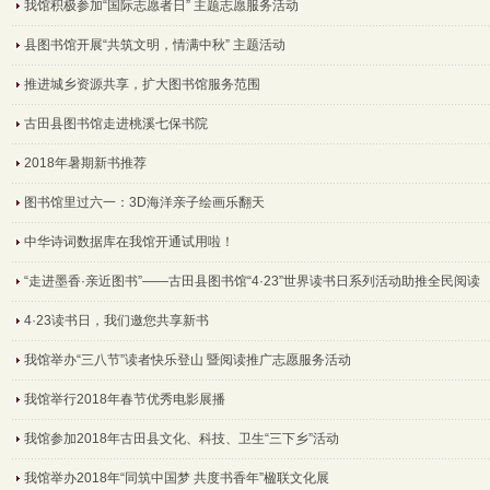
我馆积极参加“国际志愿者日” 主题志愿服务活动
县图书馆开展“共筑文明，情满中秋” 主题活动
推进城乡资源共享，扩大图书馆服务范围
古田县图书馆走进桃溪七保书院
2018年暑期新书推荐
图书馆里过六一：3D海洋亲子绘画乐翻天
中华诗词数据库在我馆开通试用啦！
“走进墨香·亲近图书”——古田县图书馆“4·23”世界读书日系列活动助推全民阅读
4·23读书日，我们邀您共享新书
我馆举办“三八节”读者快乐登山 暨阅读推广志愿服务活动
我馆举行2018年春节优秀电影展播
我馆参加2018年古田县文化、科技、卫生“三下乡”活动
我馆举办2018年“同筑中国梦 共度书香年”楹联文化展