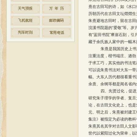
熹在古田写的诗，如《水口
历朝历代在古田文坛熠熠生
朱熹避地古田时，留在古田的
浣溪书院题的“爱敬”等。
有“蓝田书院”摩崖石刻，引
藏于余氏族人家中的一幅木
朱熹是我国历史上书
注重法度，楷书端庄、遒劲
于求工巧，其实他的书法笔
可以说朱熹书法对大东一带
幅。大东人历代都很看重书
余质、余纲等都是闻名省内
四、先贤过化，促进
研究朱子理学的学者、复旦
论，在古田文化史上，也是
元、明之后，朱熹被封建王
集注》被指定为必读的教科
朱熹其名其学对古田人文影
世代以紫阳过化为荣幸，以