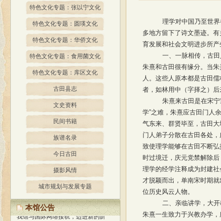
特色文化专题：张以宁文化
理学对中国乃至世界
特色文化专题：圆瑛文化
多地方留下了诗文墨迹。有
特色文化专题：华侨文化
育发展和社会文明进步所产
一、一脉相传，古田
特色文化专题：食用菌文化
朱熹和古田很有缘分。当朱
特色文化专题：库区文化
人。这些人原本都是古田儒
古田县志
者，如林用中（字择之）后
朱熹来古田是在宋宁
文史资料
学”之难，朱熹应古田门人
民间书籍
气东来、群贤毕至，古田大
门人弟子分散在古田各处，
族谱名录
致使理学能够在古田不断弘
今日古田
时过境迁，庆元党禁解除后
理学的经学注释成为封建社
摄影风情
才脱颖而出，单南宋时期就
城市规划与发展专题
位历史风云人物。
经过精心策划、设计，我馆网站
于2013年1月正式开通使用，标志着
二、亲临讲学，大开
本馆公告
我馆与国际网络接轨，迈进新的阶
朱熹一生致力于兴教办学，
段！
网站内容还在不断更新和完善