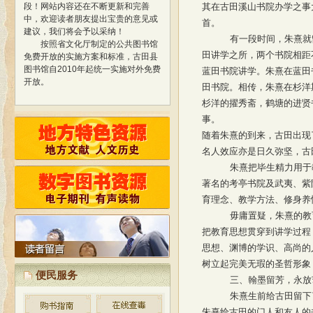
其在古田溪山书院办学之事
中，欢迎读者朋友提出宝贵的意见或
首。
建议，我们将会予以采纳！
按照省文化厅制定的公共图书馆
有一段时间，朱熹就
免费开放的实施方案和标准，古田县
田讲学之所，两个书院相距
图书馆自2010年起统一实施对外免费
蓝田书院讲学。朱熹在蓝田
开放。
田书院。相传，朱熹在杉洋
经过精心策划、设计，我馆网站
杉洋的擢秀斋，鹤塘的进贤
于2013年1月正式开通使用，标志着
事。
我馆与国际网络接轨，迈进新的阶
随着朱熹的到来，古田出现
段！
网站内容还在不断更新和完善
中，欢迎读者朋友提出宝贵的意见或
名人效应亦是日久弥坚，古
建议，我们将会予以采纳！
朱熹把毕生精力用于
按照省文化厅制定的公共图书馆
著名的考亭书院及武夷、紫
免费开放的实施方案和标准，古田县
图书馆自2010年起统一实施对外免费
育理念、教学方法、修身养
开放。
毋庸置疑，朱熹的教
把教育思想贯穿到讲学过程
思想、渊博的学识、高尚的
树立起完美无瑕的圣哲形象
便民服务
三、翰墨留芳，永放
朱熹生前给古田留下
朱熹给古田的门人和友人的