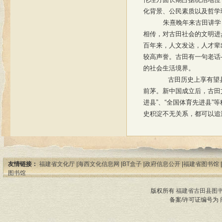
化背景、公民素质以及哲学
朱熹晚年来古田讲学
相传，对古田社会的文明进
百年来，人文发达，人才辈
较高声誉。古田有一句老话
的社会生活境界。
古田历史上享有望
前茅。新中国成立后，古田
进县”、“全国体育先进县”
史积淀不无关系，都可以追
友情链接：
福建省文化厅
|
海西文化信息网
|
BT盒子
|
政府信息公开
|
福建省图书馆
|
图书馆
版权所有
福建省古田县图
备案/许可证编号为