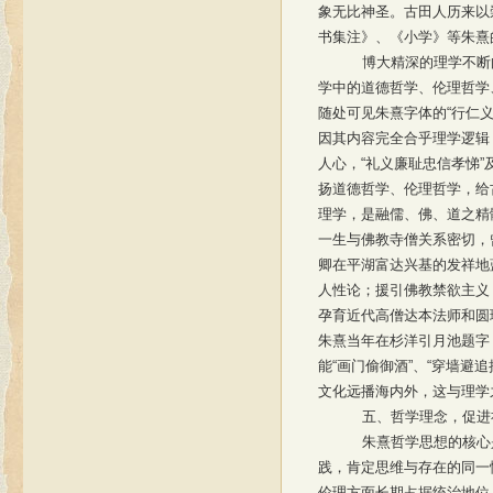
象无比神圣。古田人历来以
书集注》、《小学》等朱熹
博大精深的理学不断
学中的道德哲学、伦理哲学
随处可见朱熹字体的“行仁
因其内容完全合乎理学逻辑
人心，“礼义廉耻忠信孝悌
扬道德哲学、伦理哲学，给
理学，是融儒、佛、道之精
一生与佛教寺僧关系密切，
卿在平湖富达兴基的发祥地
人性论；援引佛教禁欲主义
孕育近代高僧达本法师和圆瑛
朱熹当年在杉洋引月池题字
能“画门偷御酒”、“穿墙避
文化远播海内外，这与理学
五、哲学理念，促进
朱熹哲学思想的核心
践，肯定思维与存在的同一
伦理方面长期占据统治地位