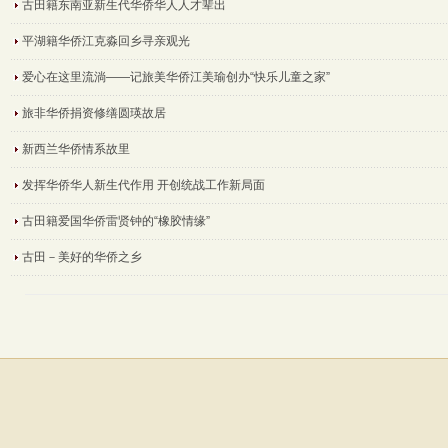
古田籍东南亚新生代华侨华人人才辈出
平湖籍华侨江克淼回乡寻亲观光
爱心在这里流淌——记旅美华侨江美瑜创办“快乐儿童之家”
旅非华侨捐资修缮圆瑛故居
新西兰华侨情系故里
发挥华侨华人新生代作用 开创统战工作新局面
古田籍爱国华侨雷贤钟的“橡胶情缘”
古田－美好的华侨之乡