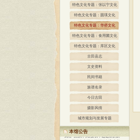
特色文化专题：张以宁文化
特色文化专题：圆瑛文化
特色文化专题：华侨文化
特色文化专题：食用菌文化
特色文化专题：库区文化
古田县志
文史资料
民间书籍
族谱名录
今日古田
摄影风情
城市规划与发展专题
经过精心策划、设计，我馆网站
于2013年1月正式开通使用，标志着
本馆公告
我馆与国际网络接轨，迈进新的阶
段！
网站内容还在不断更新和完善