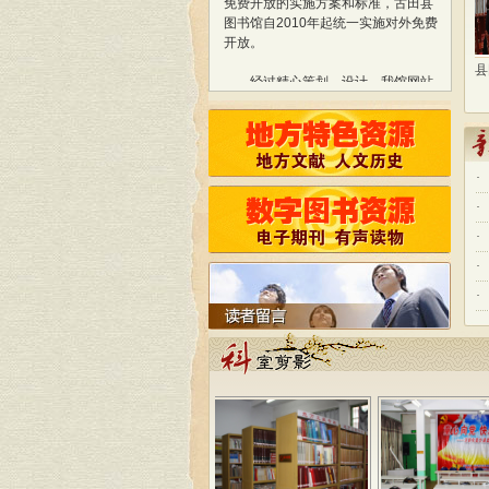
图书馆自2010年起统一实施对外免费
开放。
经过精心策划、设计，我馆网站
古田县图书馆开展重阳...
古田县图书馆稳步
于2013年1月正式开通使用，标志着
我馆与国际网络接轨，迈进新的阶
段！
网站内容还在不断更新和完善
中，欢迎读者朋友提出宝贵的意见或
建议，我们将会予以采纳！
·
按照省文化厅制定的公共图书馆
免费开放的实施方案和标准，古田县
·
图书馆自2010年起统一实施对外免费
·
开放。
·
·