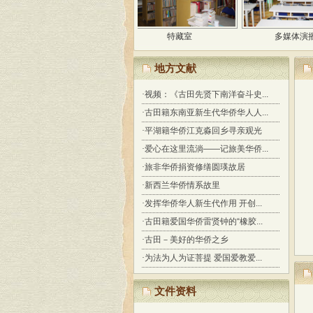
荣誉牌匾
特藏室
多媒体演播厅
地方文献
·
视频：《古田先贤下南洋奋斗史...
·
古田籍东南亚新生代华侨华人人...
·
平湖籍华侨江克淼回乡寻亲观光
·
爱心在这里流淌——记旅美华侨...
·
旅非华侨捐资修缮圆瑛故居
·
新西兰华侨情系故里
·
发挥华侨华人新生代作用 开创...
·
古田籍爱国华侨雷贤钟的“橡胶...
·
古田－美好的华侨之乡
·
为法为人为证菩提 爱国爱教爱...
文件资料