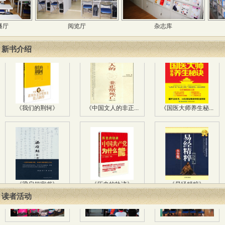
书海拾贝，阅享生...
用阅读温暖寒冬 ...
“迎春贺岁 好...
阅览厅
杂志库
主
新书介绍
《我们的荆轲》
《中国文人的非正...
《国医大师养生秘...
《梁启超家书》
《历史的轨迹》
《易经精粹》
读者活动