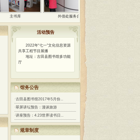
书库
外借处服务台
电子阅览厅免费开放
活动预告
2022年“七一”文化信息资源
共享工程节目展播
地址：古田县图书馆多功能
厅
馆务公告
·
古田县图书馆2017年5月份...
·
翠屏讲坛预告：漫谈旅游
·
讲座预告：4.23世界读书日...
规章制度